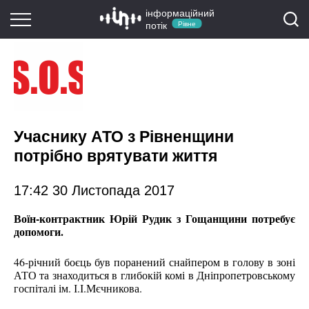
інформаційний
потік
Рівне
Учаснику АТО з Рівненщини
потрібно врятувати життя
17:42 30 Листопада 2017
Воїн-контрактник Юрій Рудик з Гощанщини потребує
допомоги.
46-річний боєць був поранений снайпером в голову в зоні
АТО та знаходиться в глибокій комі в Дніпропетровському
госпіталі ім. І.І.Мєчникова.