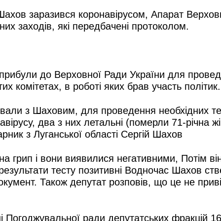
 Шахов заразився коронавірусом, Апарат Верховн
них заходів, які передбачені протоколом.
 прибули до Верховної Ради України для провед
тих комітетах, в роботі яких брав участь політик.
ували з Шаховим, для проведення необхідних те
авірусу, два з них летальні (померли 71-річна ж
рник з Луганської області Сергій Шахов
а грип і вони виявилися негативними, Потім він
результати тесту позитивні Водночас Шахов ств
 документ. Також депутат розповів, що це не прив
ні Погоджувальної ради депутатських фракцій 16