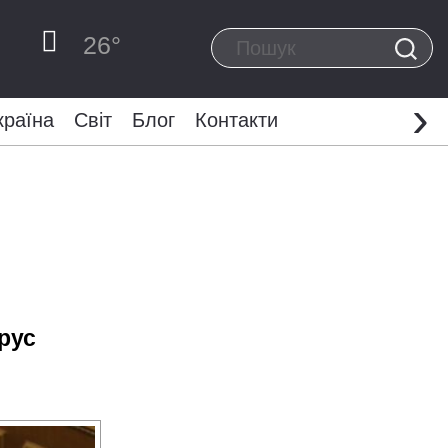
26
°
›
країна
Світ
Блог
Контакти
ірус