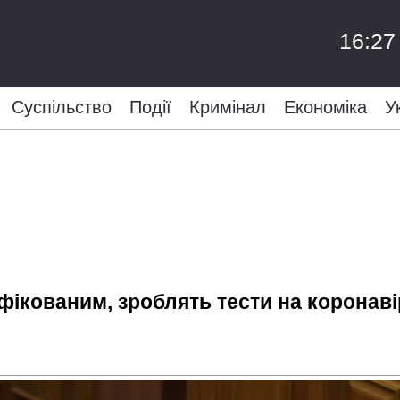
16:27
Суспільство
Події
Кримінал
Економіка
У
нфікованим, зроблять тести на коронав