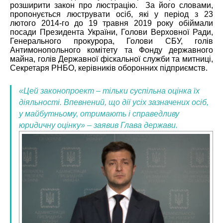
розширити закон про люстрацію. За його словами,
пропонується люструвати осіб, які у період з 23
лютого 2014-го до 19 травня 2019 року обіймали
посади Президента України, Голови Верховної Ради,
Генерального прокурора, Голови СБУ, голів
Антимонопольного комітету та Фонду державного
майна, голів Державної фіскальної служби та митниці,
Секретаря РНБО, керівників оборонних підприємств.
«Цей законопроект – тільки суспільна оцінка їх
діяльності. Впевнений, що дії усіх зазначених осіб,
у майбутньому, отримають і справедливу
юридичну оцінку» – заявив Глава держави.