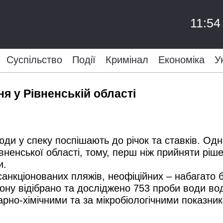
11:54
Суспільство
Події
Кримінал
Економіка
У
я у Рівненській області
юди у спеку поспішають до річок та ставків. Од
ненської області, тому, перш ніж прийняти ріше
и.
санкціонованих пляжів, неофіційних – набагато 
ну відібрано та досліджено 753 проби води вод
рно-хімічними та за мікробіологічними показни