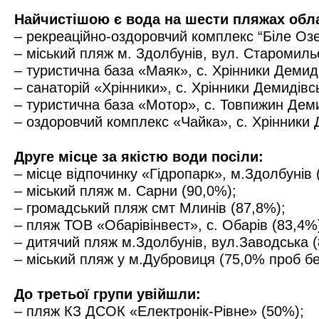
Найчистішою є вода на шести пляжах обл
– рекреаційно-оздоровчий комплекс “Біле О
– міський пляж м. Здолбунів, вул. Старомиль
– туристична база «Маяк», с. Хрінники Демид
– санаторій «Хрінники», с. Хрінники Демидівс
– туристична база «Мотор», с. Товпижин Деми
– оздоровчий комплекс «Чайка», с. Хрінники 
Друге місце за якістю води посіли:
– місце відпочинку «Гідропарк», м.Здолбунів
– міський пляж м. Сарни (90,0%);
– громадський пляж смт Млинів (87,8%);
– пляж ТОВ «Обарівінвест», с. Обарів (83,4%
– дитячий пляж м.Здолбунів, вул.Заводська (
– міський пляж у м.Дубровиця (75,0% проб бе
До третьої групи увійшли:
– пляж КЗ ДСОК «Електронік-Рівне» (50%);