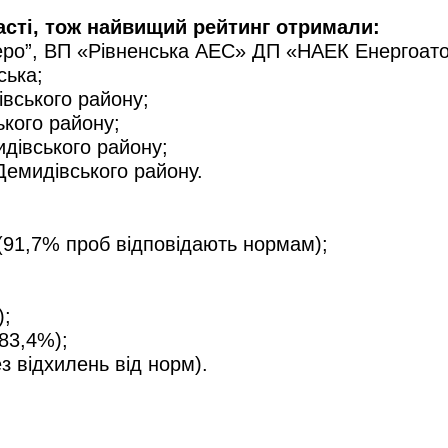
асті, тож найвищий рейтинг отримали:
зеро”, ВП «Рівненська АЕС» ДП «НАЕК Енергоат
ська;
івського району;
ького району;
дівського району;
Демидівського району.
 (91,7% проб відповідають нормам);
);
83,4%);
з відхилень від норм).