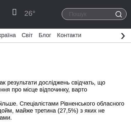
26
°
›
країна
Світ
Блог
Контакти
нак результати досліджень свідчать, що
ння про місце відпочинку, варто
більше. Спеціалістами Рівненського облас
ного
ойм, майже третина (27,5%) з яких не
ками.