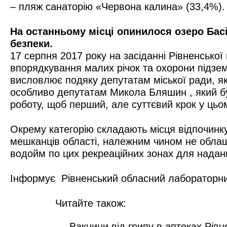
– пляж санаторію «Червона калина» (33,4%).
На останньому місці опинилося озеро Басів
безпеки.
17 серпня 2017 року на засіданні Рівненсько
впорядкування малих річок та охорони підзе
висловлює подяку депутатам міської ради, як
особливо депутатам Микола Бляшин , який був 
роботу, щоб перший, але суттєвий крок у цьо
Окрему категорію складають місця відпочинку 
мешканців області, належним чином не облашт
водойм по цих рекреаційних зонах для наданн
Інформує
Рівненський обласний лабораторн
Читайте також:
Вакцини від грипу в аптеках Рівн