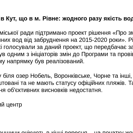
 Кут, що в м. Рівне: жодного разу якість во
ї міської ради підтримано проект рішення «Про 
мних вод від забруднення на 2015-2020 роки». 
і голосували за даний проект, що передбачає з
одним з ініціаторів змін до Програми та провів
му напрямку був реалізований.
біля озер Нобель, Воронківське, Чорне та інші,
овані та не мають статусу офіційних пляжів. Т
я об’єктивних висновків недостатня.
ий центр
енщини очікують в кінці вересня – на початку ж