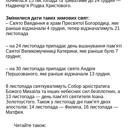
почнеться 15 листопада та триватиме до 24 грудня —
Надвечір’я Різдва Христового.
Змінилися дати таких зимових свят:
– Свято Введення в храм Пресвятої Богородиці, яке
раніше відзначали 4 грудня, тепер відзначатимуть 21
листопада
– на 24 листопада припадає день вшанування пам’яті
Святої Великомучениці Катерини, яке раніше було 7
грудня;
– на 30 листопада припадає свято Андрія
Першозваного, яке раніше відзначали 13 грудня.
8 листопада святкуватимуть Собор архістратига
Божого Михаїла та інших небесних сил безплотних, а
13 листопада — день пам’яті святителя Іоана
Золотоустого. Також у листопаді дні пам’яті двох
апостолів: 14 листопада — Филипа, 16 листопада —
Матфея.
Читайте також: