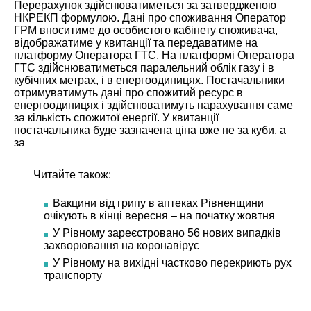
Перерахунок здійснюватиметься за затвердженою
НКРЕКП формулою. Дані про споживання Оператор
ГРМ вноситиме до особистого кабінету споживача,
відображатиме у квитанції та передаватиме на
платформу Оператора ГТС. На платформі Оператора
ГТС здійснюватиметься паралельний облік газу і в
кубічних метрах, і в енергоодиницях. Постачальники
отримуватимуть дані про спожитий ресурс в
енергоодиницях і здійснюватимуть нарахування саме
за кількість спожитої енергії. У квитанції
постачальника буде зазначена ціна вже не за куби, а
за
Читайте також:
Вакцини від грипу в аптеках Рівненщини
очікують в кінці вересня – на початку жовтня
У Рівному зареєстровано 56 нових випадків
захворювання на коронавірус
У Рівному на вихідні частково перекриють рух
транспорту