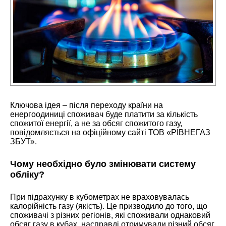
Ключова ідея – після переходу країни на
енергоодиниці споживач буде платити за кількість
спожитої енергії, а не за обсяг спожитого газу,
повідомляється на офіційному сайті ТОВ «РІВНЕГАЗ
ЗБУТ».
Чому необхідно було змінювати систему
обліку?
При підрахунку в кубометрах не враховувалась
калорійність газу (якість). Це призводило до того, що
споживачі з різних регіонів, які споживали однаковий
обсяг газу в кубах, насправді отримували різний обсяг