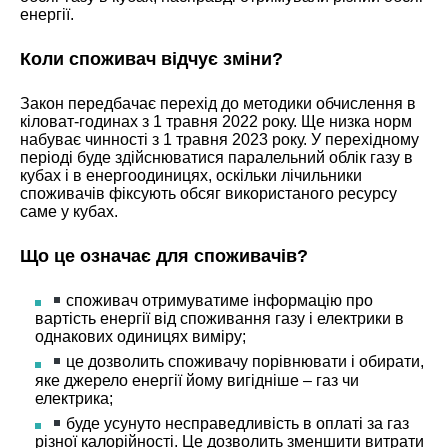
енергії.
Коли споживач відчує зміни?
Закон передбачає перехід до методики обчислення в
кіловат-годинах з 1 травня 2022 року. Ще низка норм
набуває чинності з 1 травня 2023 року. У перехідному
періоді буде здійснюватися паралельний облік газу в
кубах і в енергоодиницях, оскільки лічильники
споживачів фіксують обсяг використаного ресурсу
саме у кубах.
Що це означає для споживачів?
споживач отримуватиме інформацію про
вартість енергії від споживання газу і електрики в
однакових одиницях виміру;
це дозволить споживачу порівнювати і обирати,
яке джерело енергії йому вигідніше – газ чи
електрика;
буде усунуто несправедливість в оплаті за газ
різної калорійності. Це дозволить зменшити витрати