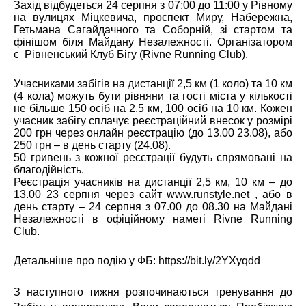
Захід відбудеться 24 серпня з 07:00 до 11:00 у Рівному
на вулицях Міцкевича, проспект Миру, Набережна,
Гетьмана Сагайдачного та Соборній, зі стартом та
фінішом біля Майдану Незалежності. Організатором
є Рівненський Клуб Бігу (Rivne Running Club).
Учасниками забігів на дистанції 2,5 км (1 коло) та 10 км
(4 кола) можуть бути рівняни та гості міста у кількості
не більше 150 осіб на 2,5 км, 100 осіб на 10 км. Кожен
учасник забігу сплачує реєстраційний внесок у розмірі
200 грн через онлайн реєстрацію (до 13.00 23.08), або
250 грн – в день старту (24.08).
50 гривень з кожної реєстрації будуть спрямовані на
благодійність.
Реєстрація учасників на дистанції 2,5 км, 10 км – до
13.00 23 серпня через сайт
www.runstyle.net
, або в
день старту – 24 серпня з 07.00 до 08.30 на Майдані
Незалежності в офіційному наметі Rivne Running
Club.
Детальніше про подію у ФБ: https://bit.ly/2YXyqdd
З наступного тижня розпочинаються тренування до