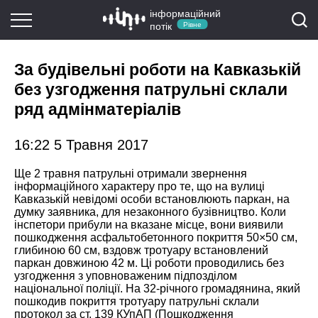
інформаційний
потік
Рівне
За будівельні роботи на Кавказькій
без узгодження патрульні склали
ряд адмінматеріалів
16:22 5 Травня 2017
Ще 2 травня патрульні отримали звернення
інформаційного характеру про те, що на вулиці
Кавказькій невідомі особи встановлюють паркан, на
думку заявника, для незаконного бузівництво. Коли
інспетори прибули на вказане місце, вони виявили
пошкодження асфальтобетонного покриття 50×50 см,
глибиною 60 см, вздовж тротуару встановлений
паркан довжиною 42 м. Ці роботи п
роводились без
узгодження з уповноваженим підпозділом
національної поліції. На 32-річного громадянина, який
пошкодив покриття тротуару патрульні склали
протокол за ст. 139 КУпАП (Пошкодження