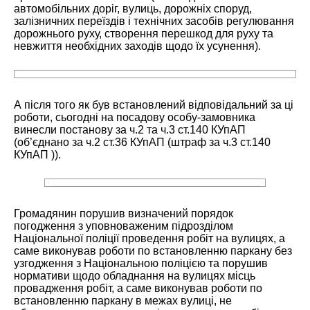
автомобільних доріг, вулиць, дорожніх споруд,
залізничних переїздів і технічних засобів регулювання
дорожнього руху, створення перешкод для руху та
невжиття необхідних заходів щодо їх усунення).
А після того як був встановлений відповідальний за ці
роботи, сьогодні на посадову особу-замовника
винесли постанову за ч.2 та ч.3 ст.140 КУпАП
(об’єднано за ч.2 ст.36 КУпАП (штраф за ч.3 ст.140
КУпАП )).
Громадянин порушив визначений порядок
погодження з уповноваженим підрозділом
Національної поліції проведення робіт на вулицях, а
саме виконував роботи по встановленню паркану без
узгодження з Національною поліцією та порушив
нормативи щодо обладнання на вулицях місць
провадження робіт, а саме виконував роботи по
встановленню паркану в межах вулиці, не