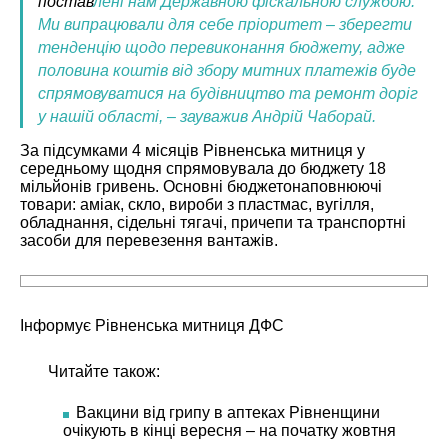
постав
лені нам Державною фіскальною службою.
Ми випрацювали для себе пріоритет – зберегти
тенденцію щодо перевиконання бюджету, адже
половина коштів від збору митних платежів буде
спрямовуватися на будівництво та ремонт доріг
у нашій області, – зауважив Андрій Чаборай.
За підсумками 4 місяців Рівненська митниця у
середньому щодня спрямовувала до бюджету 18
мільйонів гривень. Основні бюджетонаповнюючі
товари: аміак, скло, вироби з пластмас, вугілля,
обладнання, сідельні тягачі, причепи та транспортні
засоби для перевезення вантажів.
Інформує Рівненська митниця ДФС
Читайте також:
Вакцини від грипу в аптеках Рівненщини
очікують в кінці вересня – на початку жовтня