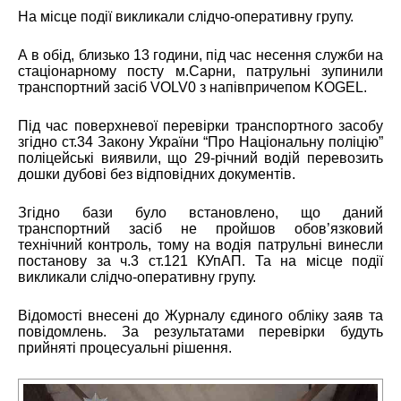
На місце події викликали слідчо-оперативну групу.
А в обід, близько 13 години, під час несення служби на
стаціонарному посту м.Сарни, патрульні зупинили
транспортний засіб VOLV0 з напівпричепом KOGEL.
Під час поверхневої перевірки транспортного засобу
згідно ст.34 Закону України “Про Національну поліцію”
поліцейські виявили, що 29-річний водій перевозить
дошки дубові без відповідних документів.
Згідно бази було встановлено, що даний
транспортний засіб не пройшов обов’язковий
технічний контроль, тому на водія патрульні винесли
постанову за ч.3 ст.121 КУпАП. Та на місце події
викликали слідчо-оперативну групу.
Відомості внесені до Журналу єдиного обліку заяв та
повідомлень. За результатами перевірки будуть
прийняті процесуальні рішення.