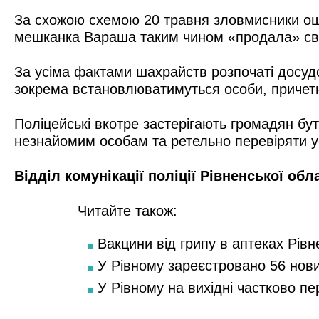
За схожою схемою 20 травня зловмисники ошук
мешканка Вараша таким чином «продала» сві
За усіма фактами шахрайств розпочаті досудов
зокрема встановлюватимуться особи, причетні
Поліцейські вкотре застерігають громадян бут
незнайомим особам та ретельно перевіряти у
Відділ комунікації поліції Рівненської обл
Читайте також:
Вакцини від грипу в аптеках Рівн
У Рівному зареєстровано 56 нов
У Рівному на вихідні частково п