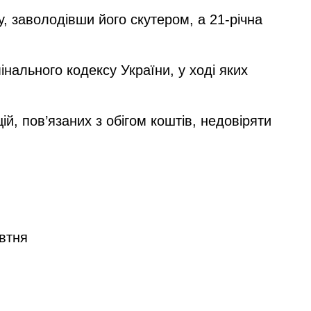
 заволодівши його скутером, а 21-річна
нального кодексу України, у ході яких
й, пов’язаних з обігом коштів, недовіряти
овтня