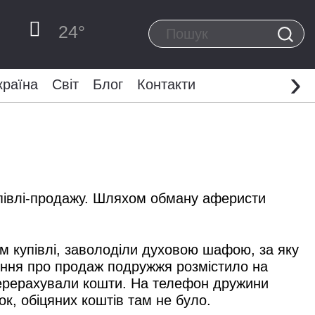
24
°
›
країна
Світ
Блог
Контакти
купівлі-продажу. Шляхом обману аферисти
ом купівлі, заволоділи духовою шафою, за яку
ення про продаж подружжя розмістило на
 перерахували кошти. На телефон дружини
к, обіцяних коштів там не було.