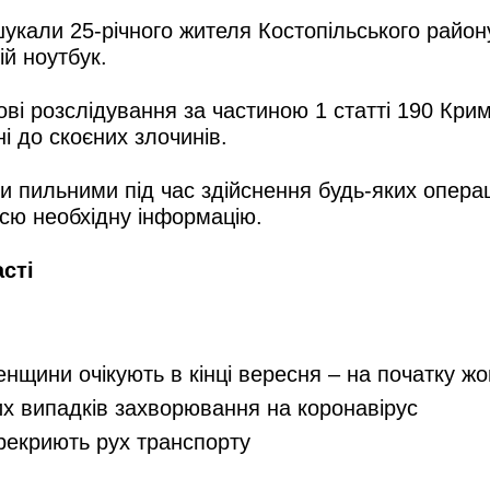
али 25-річного жителя Костопільського району,
й ноутбук.
і розслідування за частиною 1 статті 190 Кримі
 до скоєних злочинів.
и пильними під час здійснення будь-яких операці
сю необхідну інформацію.
асті
енщини очікують в кінці вересня – на початку ж
их випадків захворювання на коронавірус
ерекриють рух транспорту