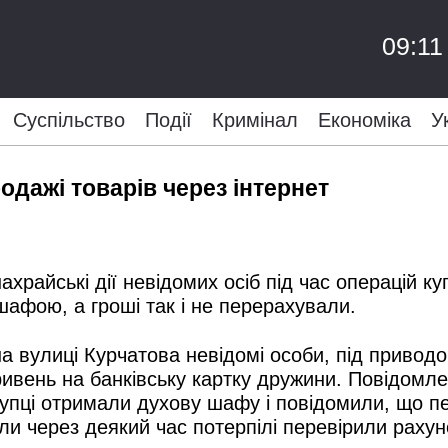
09:11
Суспільство
Події
Кримінал
Економіка
У
одажі товарів через інтернет
ахрайські дії невідомих осіб під час операцій 
афою, а гроші так і не перерахували.
на вулиці Курчатова невідомі особи, під привод
ривень на банківс
ьку картку дружини. Повідомл
 покупці отримали духову шафу і повідомили, що
и через деякий час потерпілі перевірили рахуно