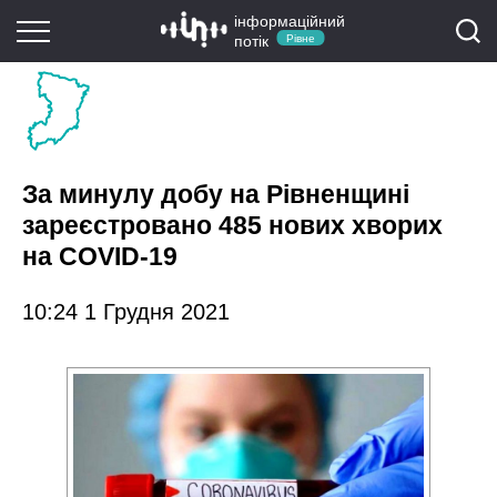
інформаційний
потік
Рівне
За минулу добу на Рівненщині
зареєстровано 485 нових хворих
на COVID-19
10:24 1 Грудня 2021