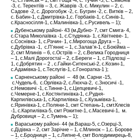
-1, с.Глинськ – 1, смт Гоща -4, с. Тучин -5, с. Симонів
-3, с. Терентіїв – 3, с. Жаврів -3, с. Микулин – 2, с.
Садове -2, с. Дорогобуж -2, с. Бугрин -2, с. Витків – 2,
с. Бабин-1, с.Дмитрівка-1,с. Горбаків-1, с.Синів-1,
с.Красносілля-1, с.Малинівка-1, с.Русивель – 1);
Дубенському районі- 43 (м.Дубно- 7, смт Смига- 4,
с.Стара Миколаївка -1, с.Студянка- 1, с.Квітневе- 1,
с.Соснівка- 1, с.Рачин- 1, с.Мирогоща Друга – 1,
с.Дубрівка -1, с.П’яннє – 1, с.Залав’я-1, с.Бокійма –
2, смт Млинів – 6, с.Остріїв – 2, с.Велика Городниця
– 1, с.Малі Дорогостаї – 2, с.Береги – 1, с.Підлозці –
1, с.Добрятин – 2 , с.Гайки-Ситенські-2, с.Козин-1,
с.Адамівка-1, с.Теслугів-1, с.Гоноратка-1 );
Сарненському районі – 48 (м. Сарни -15,
с.Чудель-6, с.Орлівка-2, с.Люхча-2, с.Зносичі -1,
с.Немовичі -1, с.Тинне-1, с.Цепцевичі-1,
с.Чемерне-1, с.Костянтинівка-1, с.Рудня-
Карпилівська-1, с.Карпилівка-1, с.Кузьмівка-1,
с.Яринівка-1, с.Поляни-1, смт Степань-1, смт.Клесів
-1, с.Карпилівка-5, смт Рокитне-1, с.Масевичі-1, м.
Дубровиця – 2, с.Тумень – 1);
Вараському районі- 44 (м.Вараш-5, с.Озерці-3,
с.Дідівка – 2, смт Зарічне – 1, с.Млинок – 1,с. Борове
– 1, с.Бродниця – 1, с.Липне-4, смт Володимирець-8,