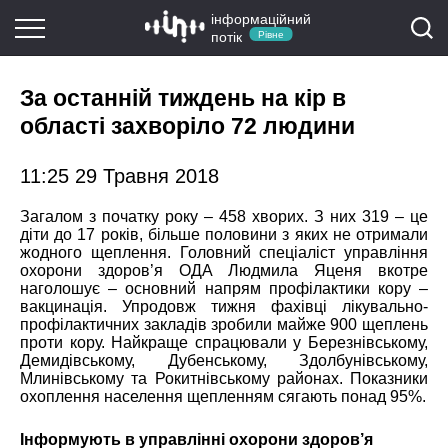
інформаційний
потік
Рівне
За останній тиждень на кір в
області захворіло 72 людини
11:25 29 Травня 2018
Загалом з початку року – 458 хворих. З них 319 – це
діти до 17 років, більше половини з яких не отримали
жодного щеплення. Головний спеціаліст управління
охорони здоров’я ОДА Людмила Яценя вкотре
наголошує – основний напрям профілактики кору –
вакцинація. Упродовж тижня фахівці лікувально-
профілактичних закладів зробили майже 900 щеплень
проти кору. Найкраще спрацювали у Березнівському,
Демидівському, Дубенському, Здолбунівському,
Млинівському та Рокитнівському районах. Показники
охоплення населення щепленням сягають понад 95%.
Інформують в управлінні охорони здоров’я