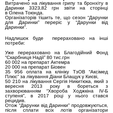
Витрачено на лікування грипу та бронхіту в
Даринки 3323,82 грн звіти на сторінці
в
Олена Тоюнда
.
Організаторів тішить те, що сезон “Дарунки
для Даринки” переріс у “Дарунки від
Даринки”.
Надлишок буде перераховано на інші
потреби:
Уже перераховано на
Благодійний Фонд
“Скарбниця Надії”
80 тис.грн
60 002 на препарат Актемра
20 000 на препарат Біовен
35 956 оплата на клініку ТзОВ “Аксімед
Плюс” за лікування Діани Блащук у Києві,
50 210 на лікування Сергія Никитюка, який з
вересня 2013 року в бореться з
захворюванням “Хвороба Ходжкіна ІV-Б
ступеня”, в 2017 році у нього стався
рецидив.
Отож “Дарунки від Даринки” продовжуються,
після сплати всіх лотів організатори