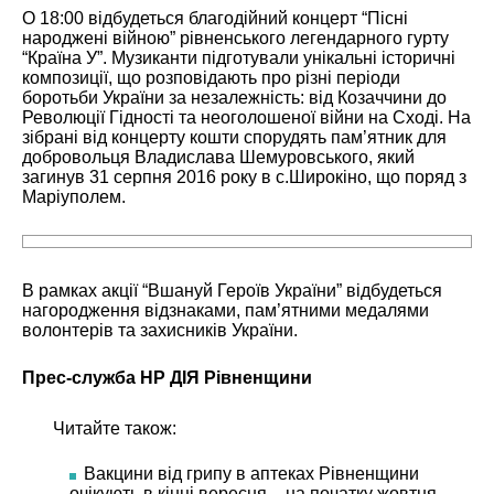
О 18:00 відбудеться благодійний концерт “Пісні
народжені війною” рівненського легендарного гурту
“Країна У”. Музиканти підготували унікальні історичні
композиції, що розповідають про різні періоди
боротьби України за незалежність: від Козаччини до
Революції Гідності та неоголошеної війни на Сході. На
зібрані від концерту кошти спорудять пам’ятник для
добровольця Владислава Шемуровського, який
загинув 31 серпня 2016 року в с.Широкіно, що поряд з
Маріуполем.
В рамках акції “Вшануй Героїв України” відбудеться
нагородження відзнаками, пам’ятними медалями
волонтерів та захисників України.
Прес-служба НР ДІЯ Рівненщини
Читайте також:
Вакцини від грипу в аптеках Рівненщини
очікують в кінці вересня – на початку жовтня