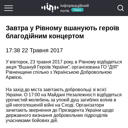
інформаційний
потік
Рівне
Завтра у Рівному вшанують героїв
благодійним концертом
17:38 22 Травня 2017
У вівторок, 23 травня 2017 року, в Рівному відбудеться
акція “Вшануй Героїв України”, організована ГО “ДІЯ”
Рівненщини спільно з Українською Добровольчою
Армією.
На захід до міста завітають добровольці зі всієї
України. О 17:00 на Майдані Незалежності відбудеться
урочистий молебень за упокій душ загиблих воїнів в
цій неоголошеній війні на Сході. Організатори
зачитають звернення до Президента України щодо
державного визнання добровольчих підрозділів
учасниками бойових дій.