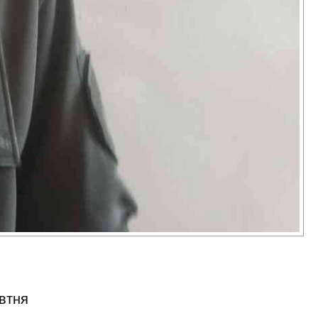
овтня