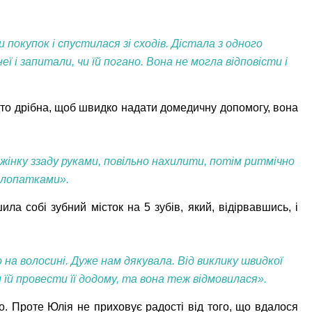
 покупок і спустилася зі сходів. Дістала з одного
ї і запитали, чи їй погано. Вона не могла відповісти і
дто дрібна, щоб швидко надати домедичну допомогу, вона
жінку ззаду руками, повільно нахилити, потім ритмічно
ж лопатками».
 собі зубний місток на 5 зубів, який, відірвавшись, і
о на волосині. Дуже нам дякувала. Від виклику швидкої
и їй провести її додому, та вона теж відмовилася».
о. Проте Юлія не приховує радості від того, що вдалося