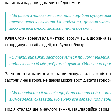
навиками надання домедичної допомоги.
«Ми разом з чоловіком саме пили каву біля супермарке
пакета персик і вкусила. Ми побачили, що вона якось 
махнула нам рукою, мовляв, так, їй погано».
Юлія Сухан зреагувала миттєво, зрозумівши, що жінка в
скоординувала дії людей, що були поблизу.
«В таких випадках застосовується прийом Геймліха, 
надавлювати їй між ребрами і пупком. Одночасно про
За четвертим натиском жінка виплюнула, але аж ніяк н
застряг у неї в горлі, не даючи можливості дихати і говор
«Ми посадовили її на стілець, дали випити води, – к
відмовилася, сказавши, що з нею все гаразд. Коли вон
Подія сталася ще минулого тижня. Нацгвардійка своїм в