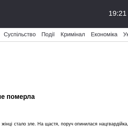
19:21
Суспільство
Події
Кримінал
Економіка
У
не померла
 жінці стало зле. На щастя, поруч опинилася нацгвардійка