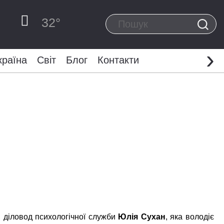
32
°
›
країна
Світ
Блог
Контакти
, діловод психологічної служби
Юлія Сухан
, яка володіє