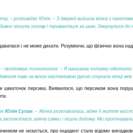
ту, – розповідає Юлія. – З дверей вийшла жінка з пакетами
дивно зігнула голову і тримається за шию. Звернулися до не
давилася і не може дихати. Розуміючи, що фізично вона на
– продовжує психологиня. – Я наказала чоловіку обхопити 
давчиня кави за моєю настановою рукою стукала жінці мі
е шматочок персика. Виявилося, що персиком вона порушила
ити.
аже
Юлія Сухан
. – Жінка розплакалась, адже її життя висіл
а заспокоїлася, взяла сумки і пішла додому. Ми пропонувал
чинком не хизується, про інцидент стало відомо випадков