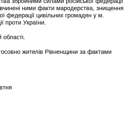
ства збройними силами російської федерації
ю, вчинені ними факти мародерства, знищення
ої федерації цивільних громадян у м.
ї проти України.
 області.
стосовно жителів Рівненщини за фактами
овтня