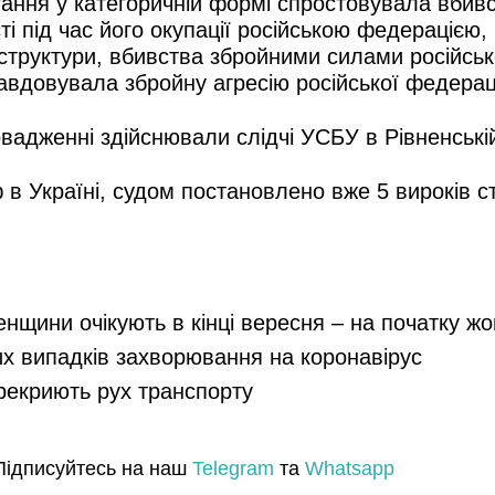
тання у категоричній формі спростовувала вбив
сті під час його окупації російською федераціє
аструктури, вбивства збройними силами російськ
авдовувала збройну агресію російської федераці
адженні здійснювали слідчі УСБУ в Рівненській
 в Україні, судом постановлено вже 5 вироків 
енщини очікують в кінці вересня – на початку ж
их випадків захворювання на коронавірус
ерекриють рух транспорту
Підписуйтесь на наш
Telegram
та
Whatsapp