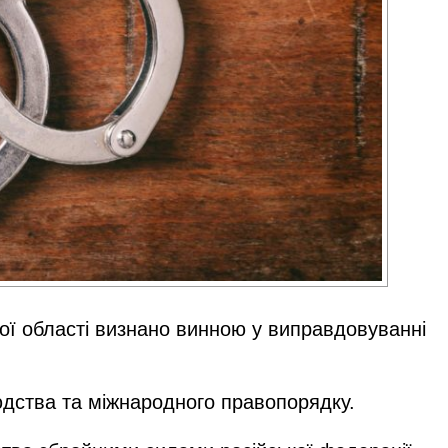
ої області визнано винною у виправдовуванні
юдства та міжнародного правопорядку.