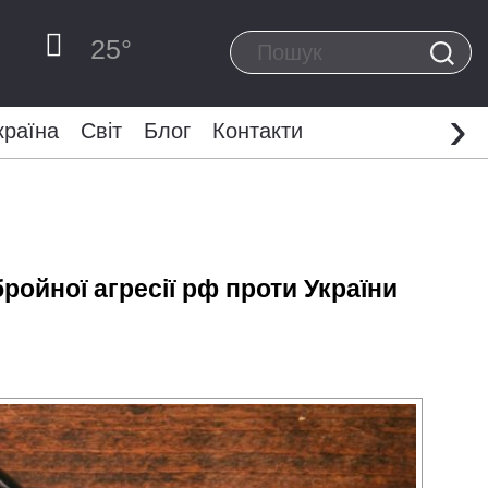
25
°
›
країна
Світ
Блог
Контакти
ойної агресії рф проти України