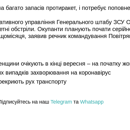
ла багато запасів протиракет, і потребує поповн
ативного управління Генерального штабу ЗСУ О
етні обстріли. Окупанти планують почати серійн
 щомісяця, заявив речник командування Повітрян
енщини очікують в кінці вересня – на початку ж
их випадків захворювання на коронавірус
ерекриють рух транспорту
Підписуйтесь на наш
Telegram
та
Whatsapp