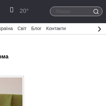
20
°
›
країна
Світ
Блог
Контакти
ома