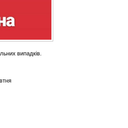
альних випадків.
овтня