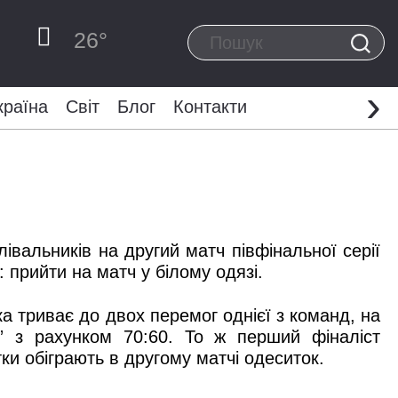
26
°
›
країна
Світ
Блог
Контакти
івальників на другий матч півфінальної серії
 прийти на матч у білому одязі.
ка триває до двох перемог однієї з команд, на
Р” з рахунком 70:60. То ж перший фіналіст
тки обіграють в другому матчі одеситок.