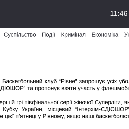
11:46
Суспільство
Події
Кримінал
Економіка
У
Баскетбольний клуб “Рівне” запрошує усіх убол
-СДЮШОР” та пропонує взяти участь у флешмобі:
ршій грі півфінальної серії жіночої Суперліги, я
я Кубку України, місцевий “Інтерхім-СДЮШО
 цієї п’ятниці у Рівному, якщо наші баскетболіс