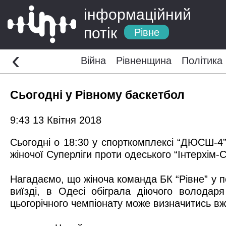
інформаційний
потік
Рівне
‹
Війна
Рівненщина
Політика
Cьогодні у Рівному баскетбол
9:43 13 Квітня 2018
Сьогодні о 18:30 у спорткомплексі “ДЮСШ-4” 
жіночої Суперліги проти одеського “Інтерхім
Нагадаємо, що жіноча команда БК “Рівне” у пе
виїзді, в Одесі обіграла діючого володар
цьогорічного чемпіонату може визначитись вже