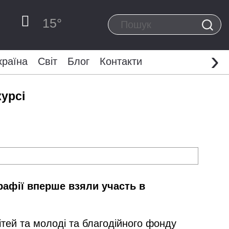
15
°
›
країна
Світ
Блог
Контакти
урсі
рафії вперше взяли участь в
ітей та молоді та благодійного фонду