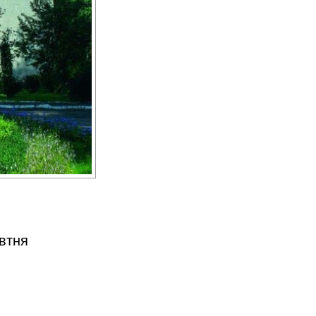
овтня