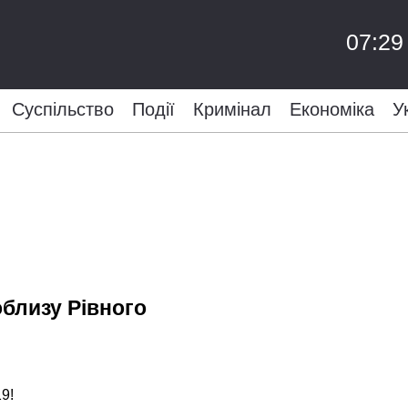
07:29
Суспільство
Події
Кримінал
Економіка
У
близу Рівного
9!