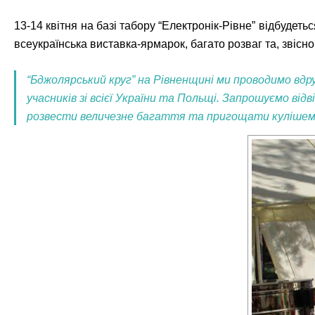
13-14 квітня на базі табору “Електронік-Рівне” відбудет
всеукраїнська виставка-ярмарок, багато розваг та, звісно
“Бджолярський круг” на Рівненщині ми проводимо вдр
учасників зі всієї України та Польщі. Запрошуємо ві
розвести величезне багаття та пригощати кулішем, –