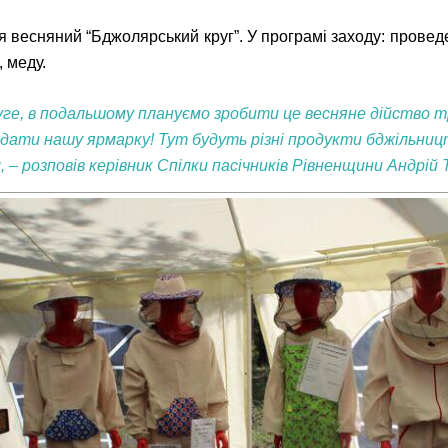
ься весняний “Бджолярський круг”. У програмі заходу: пров
, меду.
уге, в подальшому плануємо зробити це весняне дійство т
двідати нашу ярмарку! Тут будуть різні продукти бджільниц
 розповів керівник Спілки пасічників Рівненщини Андрій