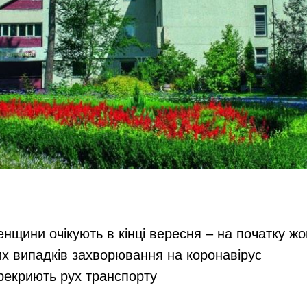
енщини очікують в кінці вересня – на початку ж
их випадків захворювання на коронавірус
ерекриють рух транспорту