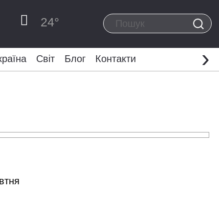
24
°
›
країна
Світ
Блог
Контакти
овтня