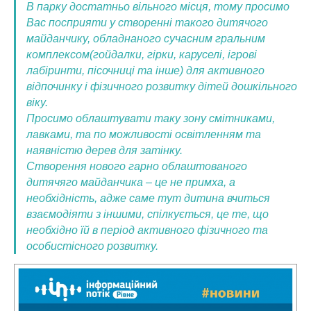
В парку достатньо вільного місця, тому просимо
Вас посприяти у створенні такого дитячого
майданчику, обладнаного сучасним гральним
комплексом(гойдалки, гірки, каруселі, ігрові
лабіринти, пісочниці та інше) для активного
відпочинку і фізичного розвитку дітей дошкільного
віку.
Просимо облаштувати таку зону смітниками,
лавками, та по можливості освітленням та
наявністю дерев для затінку.
Створення нового гарно облаштованого
дитячяго майданчика – це не примха, а
необхідність, адже саме тут дитина вчиться
взаємодіяти з іншими, спілкується, це те, що
необхідно їй в період активного фізичного та
особистісного розвитку.