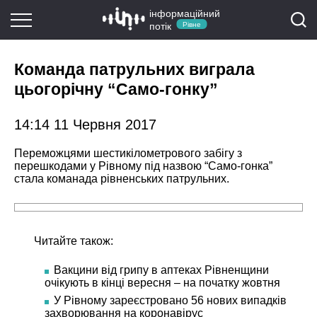
інформаційний
потік
Рівне
Команда патрульних виграла
цьогорічну “Само-гонку”
14:14 11 Червня 2017
Переможцями шестикілометрового забігу з
перешкодами у Рівному під назвою “Само-гонка”
стала команада рівненських патрульних.
Читайте також:
Вакцини від грипу в аптеках Рівненщини
очікують в кінці вересня – на початку жовтня
У Рівному зареєстровано 56 нових випадків
захворювання на коронавірус