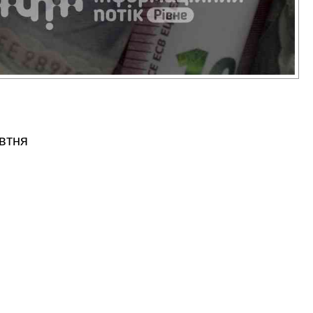
овтня