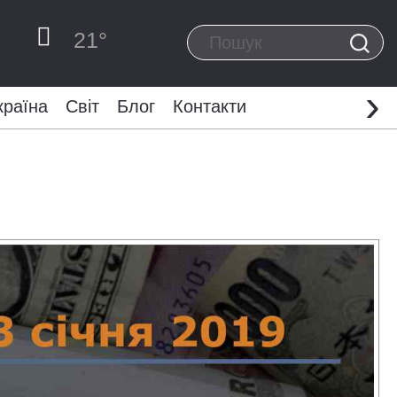
21
°
›
країна
Світ
Блог
Контакти