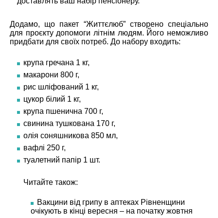
доставлять ваш набір пенсіонеру.
Додамо, що пакет “Життєлюб” створено спеціально
для проєкту допомоги літнім людям. Його неможливо
придбати для своїх потреб. До набору входить:
крупа гречана 1 кг,
макарони 800 г,
рис шліфований 1 кг,
цукор білий 1 кг,
крупа пшенична 700 г,
свинина тушкована 170 г,
олія соняшникова 850 мл,
вафлі 250 г,
туалетний папір 1 шт.
Читайте також:
Вакцини від грипу в аптеках Рівненщини
очікують в кінці вересня – на початку жовтня