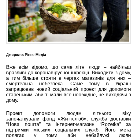
Джерело:
Рівне Медіа
Вже всім відомо, що саме літні люди – найбільш
вразливі до коронавірусної інфекції. Виходити з дому,
а тим більше стояти в чергах магазинів для них –
смертельна небезпека. Саме тому в Україні
запрацював новий соціальний проект для допомоги
стареньким, аби ті мали все необхідне, не виходячи з
дому.
Проект допомоги людям літнього віку
започаткували фонд «Життєлюб», служба доставки
“Нова пошта” та інтернет-магазин “Rozetka” за
підтримки міських соціальних служб. Його мета
полягає у тому, аби небайдужі люди