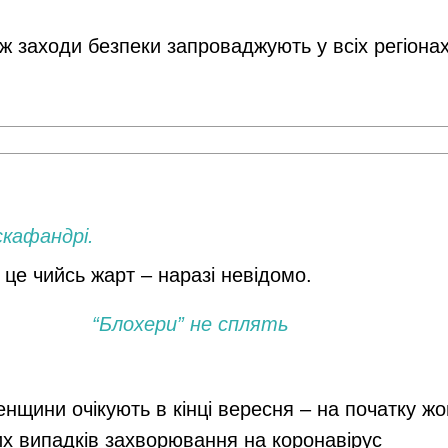
ж заходи безпеки запроваджують у всіх регіонах
скафандрі.
 це чийсь жарт – наразі невідомо.
“Блохери” не сплять
енщини очікують в кінці вересня – на початку ж
их випадків захворювання на коронавірус