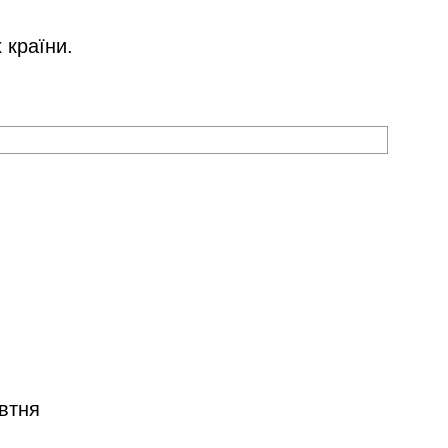
 країни.
овтня