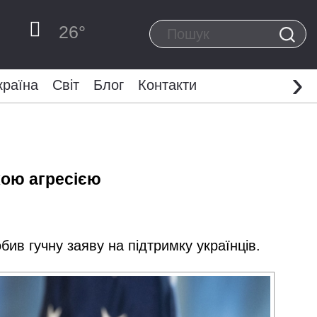
26
°
›
країна
Світ
Блог
Контакти
кою агресією
ив гучну заяву на підтримку українців.