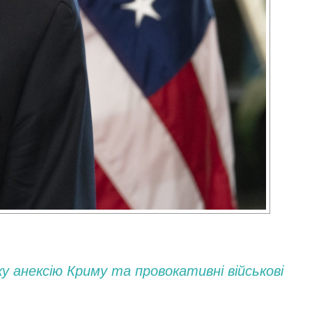
ку анексію Криму та провокативні військові