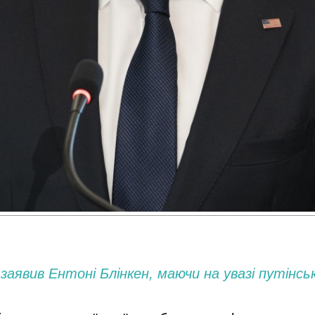
заявив Ентоні Блінкен, маючи на увазі путінсь