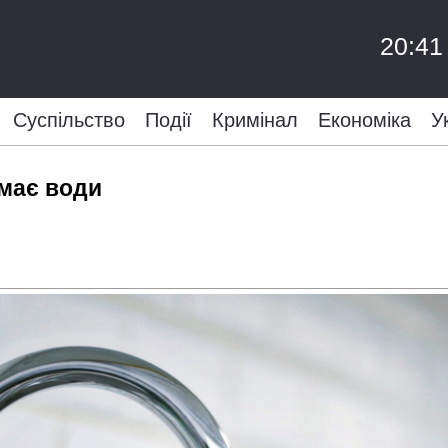
20:41
Суспільство
Події
Кримінал
Економіка
У
емає води