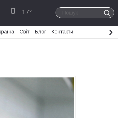
17
°
›
країна
Світ
Блог
Контакти