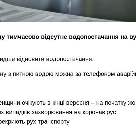
тимчасово відсутнє водопостачання на вул. 
видше відновити водопостачання.
ну з питною водою можна за телефоном аварійн
енщини очікують в кінці вересня – на початку ж
их випадків захворювання на коронавірус
ерекриють рух транспорту