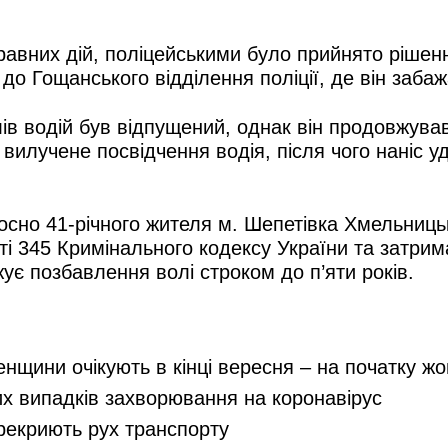
авних дій, поліцейськими було прийнято рішен
 до Гощанського відділення поліції, де він заб
ів водій був відпущений, однак він продовжував
 вилучене посвідчення водія, після чого наніс 
осно 41-річного жителя м. Шепетівка Хмельницьк
і 345 Кримінального кодексу України та затрим
ує позбавлення волі строком до п’яти років.
енщини очікують в кінці вересня – на початку ж
их випадків захворювання на коронавірус
ерекриють рух транспорту