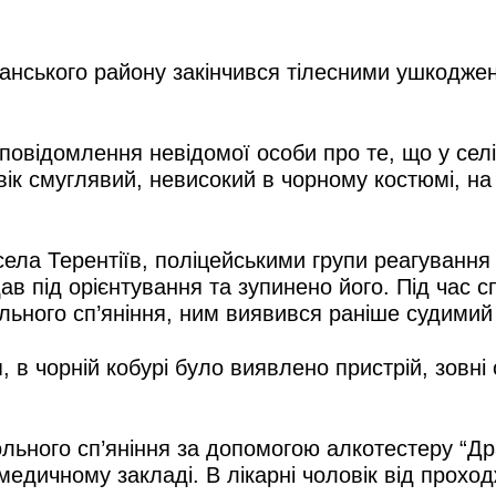
щанського району закінчився тілесними ушкодже
повідомлення невідомої особи про те, що у селі
вік смуглявий, невисокий в чорному костюмі, на
села Терентіїв, поліцейськими групи реагування
дав під орієнтування та зупинено його. Під час 
ольного сп’яніння, ним виявився раніше судимий
 в чорній кобурі було виявлено пристрій, зовні 
ольного сп’яніння за допомогою алкотестеру “Др
медичному закладі. В лікарні чоловік від прохо