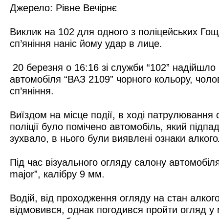
Джерело:
Рівне Вечірнє
Виклик на 102 для одного з поліцейських Го
сп’яніння наніс йому удар в лице.
20 березня о 16:16 зі служби “102” надійшло 
автомобіля “ВАЗ 2109” чорного кольору, чоло
сп’яніння.
Виїздом на місце події, в ході патрулювання 
поліції було помічено автомобіль, який підпа
зухвало, в нього були виявлені ознаки алког
Під час візуального огляду салону автомобіля,
major”, калібру 9 мм.
Водій, від проходження огляду на стан алког
відмовився, однак погодився пройти огляд у 