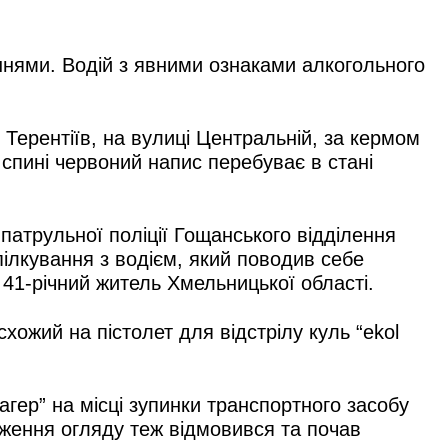
ннями. Водій з явними ознаками алкогольного
 Терентіїв, на вулиці Центральній, за кермом
 спині червоний напис перебуває в стані
 патрульної поліції Гощанського відділення
спілкування з водієм, який поводив себе
 41-річний житель Хмельницької області.
схожий на пістолет для відстрілу куль “ekol
агер” на місці зупинки транспортного засобу
дження огляду теж відмовився та почав