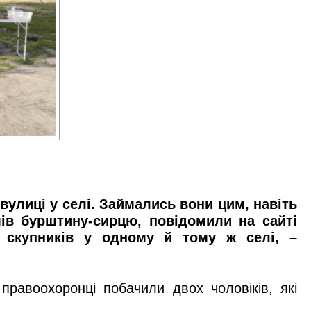
улиці у селі. Займались вони цим, навіть
ів бурштину-сирцю, повідомили на сайті
я скупників у одному й тому ж селі, –
правоохоронці побачили двох чоловіків, які