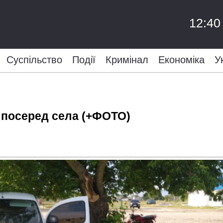
12:40
Суспільство
Події
Кримінал
Економіка
У
 посеред села (+ФОТО)