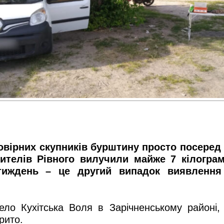
вірних скупників бурштину просто посеред в
ителів Рівного вилучили майже 7 кілограм
 тиждень – це другий випадок виявленн
ло Кухітська Воля в Зарічненському районі, 
рито.