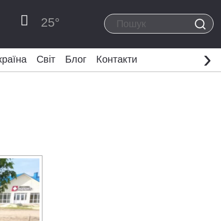
25
°
›
країна
Світ
Блог
Контакти