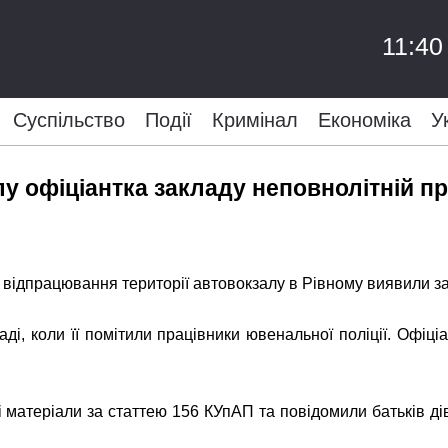
11:40
Суспільство
Події
Кримінал
Економіка
У
лу офіціантка закладу неповнолітній п
с відпрацювання території автовокзалу в Рівному виявили з
ді, коли її помітили працівники ювенальної поліції. Офіці
і матеріали за статтею 156 КУпАП та повідомили батьків ді