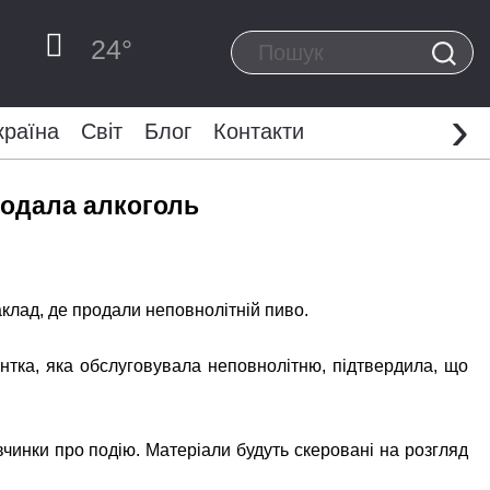
24
°
›
країна
Світ
Блог
Контакти
родала алкоголь
аклад, де продали неповнолітній пиво.
антка, яка обслуговувала неповнолітню, підтвердила, що
вчинки про подію. Матеріали будуть скеровані на розгляд