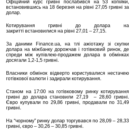
Офіційний курс гривні
послабився на 53 копійки,
встановившись на 18 березня на рівні 27,05 гривні за
долар.
Котирування гривні до долара на
закритті
встановилися
на рівні 27,01 – 27,15.
За даними
Finance.ua
, на тлі ажіотажу зі скупки
долара на міжбанку дорожчав і готівковий ринок, де
спреди між купівлею-продажем долара в обмінках
досягали 1,2-1,5 гривні.
Власники обмінок відверто користувалися нестачею
готівкової валюти і задирали котирування.
Станом на 17:00 на готівковому ринку котирування
гривні до долара становили 27,19 – 28,60 гривні.
Євро купували по 29,86 гривні, продавали по 31,49
гривні.
На “чорному” ринку долар торгувався по 28,09 – 28,33
гривні, євро – 30,26 – 30,85 гривні.