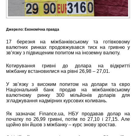
Джерело:
Економічна правда
17 березня на міжбанківському та готівковому
валютних ринках продовжувався тиск на гривню у
зв’язку з підвищеним попитом на іноземну валюту.
Котирування гривні до долара
на відкритті
міжбанку
встановилися на рівні 26,98 – 27,01.
У зв’язку з високим попитом на долари та євро
Національний банк
продав
на міжбанківському
валютному ринку 300 мільйонів доларів для
згладжування надмірних курсових коливань.
Як зазначає
Finance.ua
, НБУ продавав долар на
початку по 26,99 гривні, потім по 27,10 і 27,15. Але
щойно він йшов з міжбанку – курс знову зростав.