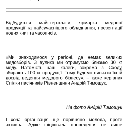
Відбудуться майстер-класи, ярмарка медової
продукції та найсучаснішого обладнання, презентації
нових книг та часописів.
«Ми знаходимося у регіоні, де немає великих
медозборів. З вулика ми отримуємо близько 30 кг
меду. Натомість наші колеги, зокрема зі Сходу,
збирають 100 кг продукції. Тому будемо вивчати їхній
досвід ведення медового бізнесу», – каже керівник
Спілки пасічників Рівненщини Андрій Тимощук.
На фото Андрій Тимощук
І хоча організація ще порівняно молода, проте
активна. Адже ініціювала проведення не лише