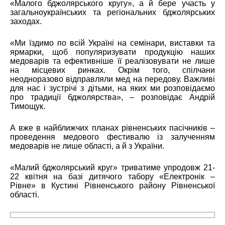
«Малого бджолярського кругу», а й бере участь у
загальноукраїнських та регіональних бджолярських
заходах.
«Ми їздимо по всій Україні на семінари, виставки та
ярмарки, щоб популяризувати продукцію наших
медоварів та ефективніше її реалізовувати не лише
на місцевих ринках. Окрім того, спілчани
неодноразово відправляли мед на передову. Важливі
для нас і зустрічі з дітьми, на яких ми розповідаємо
про традиції бджолярства», – розповідає Андрій
Тимощук.
А вже в найближчих планах рівненських пасічників –
проведення медового фестивалю із залученням
медоварів не лише області, а й з України.
«Малий бджолярський круг» триватиме упродовж 21-
22 квітня на базі дитячого табору «Електронік –
Рівне» в Кустині Рівненського району Рівненської
області.