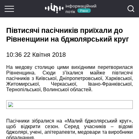
інформаційний
потік
Рівне
Півтисячі пасічників приїхали до
Рівненщини на бджолярський круг
10:36 22 Квітня 2018
На медову столицю цими вихідними перетворилася
Рівненщина. Сюди з’їхалися майже півтисячі
пасічників з Київської, Дніпропетровської, Харківської,
Житомирської, Черкаської, Івано-Франківської,
Тернопільської, Волинської областей.
Пасічники зібралися на «Малий бджолярський круг»,
щоб відкрити сезон. Серед учасників – відомі
бджолярі, учені, апітерапевти, медовари та виробники
обладнання.