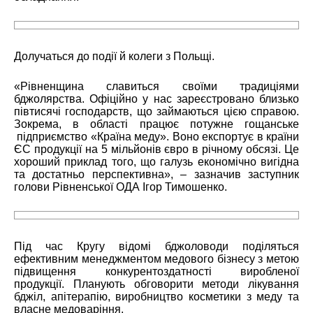
Долучаться до події й колеги з Польщі.
«Рівненщина славиться своїми традиціями
бджолярства. Офіційно у нас зареєстровано близько
півтисячі господарств, що займаються цією справою.
Зокрема, в області працює потужне гощанське
підприємство «Країна меду». Воно експортує в країни
ЄС продукції на 5 мільйонів євро в річному обсязі. Це
хороший приклад того, що галузь економічно вигідна
та достатньо перспективна», – зазначив заступник
голови Рівненської ОДА Ігор Тимошенко.
Під час Кругу відомі бджоловоди поділяться
ефективним менеджментом медового бізнесу з метою
підвищення конкурентоздатності виробленої
продукції. Планують обговорити методи лікування
бджіл, апітерапію, виробництво косметики з меду та
власне медоваріння.