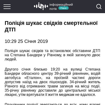
інформаційний
потік
Рівне
Поліція шукає свідків смертельної
ДТП
10:29 25 Січня 2019
Поліція шукає свідків та встановлює обставини ДТП
на Степана Бандери у Рівному, в якій загинуло двоє
людей.
Другого січня близько 19:20 на вулиці Степана
Бандери обласного центру 39-річний рівнянин, водій
автобуса «Еталон», на проїзній частині дороги
допустив наїзд на двох пішоходів. 34-річний житель
Рівного від отриманих травм загинув на місці події.
35-річну рівнянку доставили до центральної міської
лікарні, утім врятувати її життя медикам не вдалося.
Працівники поліції звертаються до всіх, кому відомі