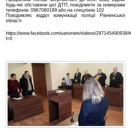
будь-які обставини цієї ДТП, повідомити за номерами
телефонів:
0967060199
або на спецлінію 102
Повідомляє відділ комунікації поліції Рівненської
області
https://www.facebook.com/uarivnetv/videos/2971454909384
t=0