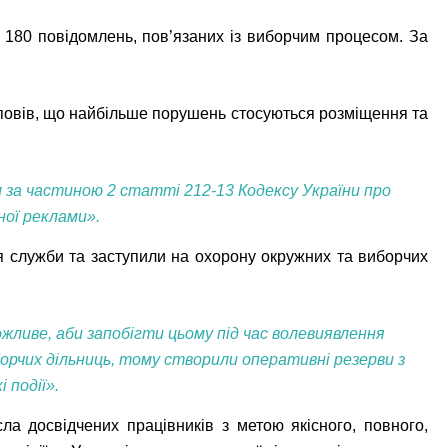
е 180 повідомлень, пов’язаних із виборчим процесом. За
повів, що найбільше порушень стосуються розміщення та
 за частиною 2 статті 212-13 Кодексу України про
ої реклами».
я служби та заступили на охорону окружних та виборчих
жливе, аби запобігти цьому під час волевиявлення
борчих дільниць, тому створили оперативні резерви з
 події».
ла досвідчених працівників з метою якісного, повного,