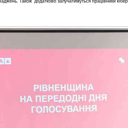
аджень. Також додатково залучатимуться працівники кіберпо