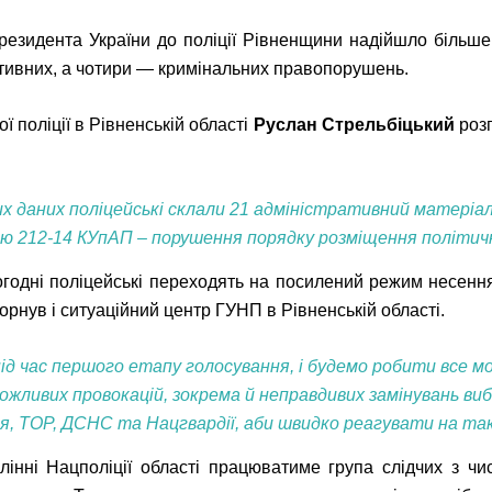
Президента України до поліції Рівненщини надійшло більш
ативних, а чотири — кримінальних правопорушень.
 поліції в Рівненській області
Руслан Стрельбіцький
роз
х даних поліцейські склали 21 адміністративний матеріал
ю 212-14 КУпАП – порушення порядку розміщення політичн
огодні поліцейські переходять на посилений режим несенн
орнув і ситуаційний центр ГУНП в Рівненській області.
ід час першого етапу голосування, і будемо робити все мо
можливих провокацій, зокрема й неправдивих замінувань ви
ня, ТОР, ДСНС та Нацгвардії, аби швидко реагувати на такі
інні Нацполіції області працюватиме група слідчих з чис