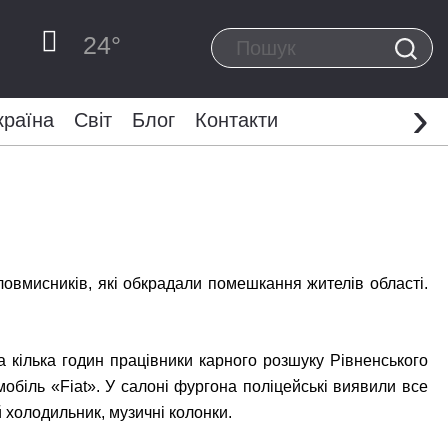
24
°
›
країна
Світ
Блог
Контакти
ловмисників, які обкрадали помешкання жителів області.
За кілька годин працівники карного розшуку Рівненського
обіль «Fiat». У салоні фургона поліцейські виявили все
й холодильник, музичні колонки.