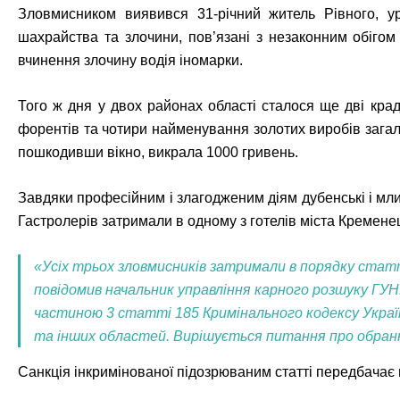
Зловмисником виявився 31-річний житель Рівного, ур
шахрайства та злочини, пов’язані з незаконним обігом
вчинення злочину водія іномарки.
Того ж дня у двох районах області сталося ще дві крад
форентів та чотири найменування золотих виробів загал
пошкодивши вікно, викрала 1000 гривень.
Завдяки професійним і злагодженим діям дубенські і мли
Гастролерів затримали в одному з готелів міста Кремене
«Усіх трьох зловмисників затримали в порядку стат
повідомив начальник управління карного розшуку ГУНП
частиною 3 статті 185 Кримінального кодексу Україн
та інших областей. Вирішується питання про обранн
Санкція інкримінованої підозрюваним статті передбачає п