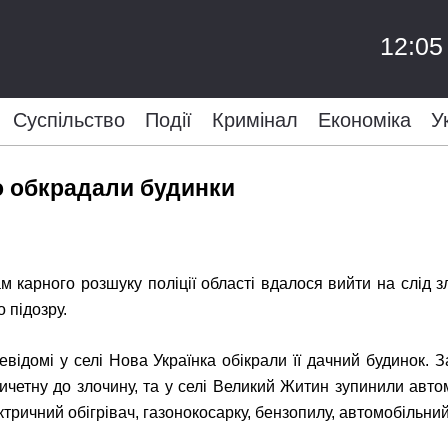
12:05
Суспільство
Події
Кримінал
Економіка
У
що обкрадали будинки
м карного розшуку поліції області вдалося вийти на слід з
о підозру.
невідомі у селі Нова Українка обікрали її дачний будинок. 
ичетну до злочину, та у селі Великий Житин зупинили автом
ктричний обігрівач, газонокосарку, бензопилу, автомобільни