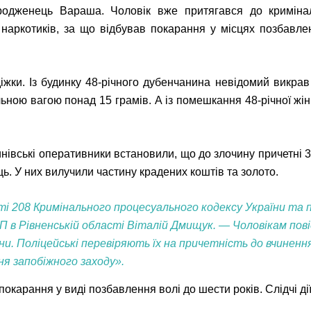
одженець Вараша. Чоловік вже притягався до криміналь
 наркотиків, за що відбував покарання у місцях позбавлен
іжки. Із будинку 48-річного дубенчанина невідомий викра
ьною вагою понад 15 грамів. А із помешкання 48-річної жін
нівські оперативники встановили, що до злочину причетні 32
ць. У них вилучили частину крадених коштів та золото.
ті 208 Кримінального процесуального кодексу України та
 в Рівненській області Віталій Дмищук. — Чоловікам пові
и. Поліцейські перевіряють їх на причетність до вчинення
я запобіжного заходу».
окарання у виді позбавлення волі до шести років. Слідчі ді