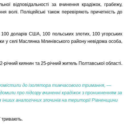
ної відповідальності за вчинення крадіжок, грабежу,
ня волі. Поліцейські також перевіряють причетність до
в 100 доларів США, 100 польських злотих, 100 угорських
ки у селі Маслянка Млинівського району невідома особа,
-річний киянин та 25-річний житель Полтавської області.
 помістили до ізолятора тимчасового тримання, —
домили про підозру вчиненні крадіжок з проникненням за
 інших аналогічних злочинів на території Рівненщини
ї тривають.