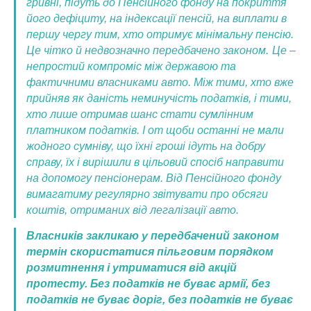
гривні, підуть до Пенсійного фонду на покриття
його дефіциту, на індексації пенсій, на виплати в
першу чергу тим, хто отримує мінімальну пенсію.
Це чітко й недвозначно передбачено законом.
Це –
непростий компроміс між державою та
фактичними власниками авто. Між тими, хто вже
прийняв як да
ність неминучість податків, і тими,
хто лише отримав шанс стати сумлінним
платником податків. І от щоби останні не мали
жодного сумніву, що їхні гроші ідуть на добру
справу, їх і вирішили в цільовий спосіб направити
на допомогу пенсіонерам. Від Пенсійного фонду
вимагатиму регулярно звітувати про обсяги
коштів, отриманих від легалізації авто.
Власників закликаю у передбачений законом
термін скористатися пільговим порядком
розмитнення і утриматися від акцій
протесту. Без податків не буває армії, без
податків не буває доріг, без податків не буває