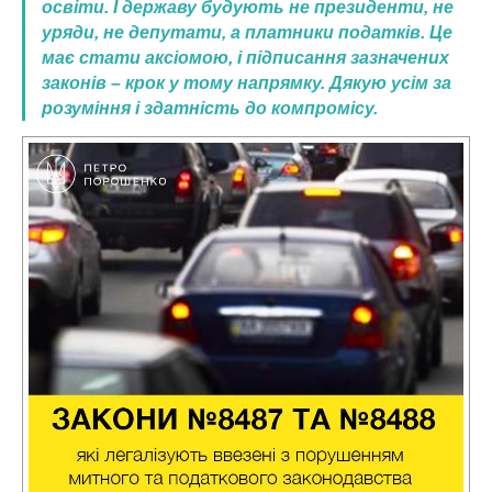
освіти. І державу будують не президенти, не
уряди, не депутати, а платники податків. Це
має стати аксіомою, і підписання зазначених
законів – крок у тому напрямку. Дякую усім за
розуміння і здатність до компромісу.