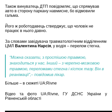
Також винуватець ДТП повідомляє, що спрямував
авто в сторону паркану навмисне, бо відмовили
гальма.
Його ж роботодавець стверджує, що чоловік не
працює в нього давно.
За словами завідувача травматологічним відділенням
ЦМЛ
Валентина Нарсія
, у водія – перелом стегна.
“Можна сказати, з простішою травмою,
знаходиться у нас. Інший – з черепно-мозковою
травмою, переломами стегна і кісток тазу. Він в
реанімації”,– повідомив лікар.
Більше – в сюжеті
UA:Rivne
Відео та фото
UA:Rivne
, ГУ ДСНС України у
Рівненській області