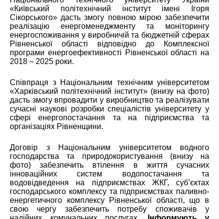
«Київський політехнічний інститут імені Ігоря
Сікорського» дасть змогу повною мірою забезпечити
реалізацію енергоменеджменту та моніторингу
енергоспоживання у виробничій та бюджетній сферах
Рівненської області відповідно до Комплексної
програми енергоефективності Рівненської області на
2018 – 2025 роки.
Співпраця з Національним технічним університетом
«Харківський політехнічний інститут» (внизу на фото)
дасть змогу впровадити у виробництво та реалізувати
сучасні наукові розробки спеціалістів університету у
сфері енергопостачання та на підприємства та
організаціях Рівненщини.
Договір з Національним університетом водного
господарства та природокористування (внизу на
фото) забезпечить втілення в життя сучасних
інноваційних систем водопостачання та
водовідведення на підприємствах ЖКГ, суб’єктах
господарського комплексу та підприємствах паливно-
енергетичного комплексу Рівненської області, що в
свою чергу забезпечить потребу споживачів у
надійних комунальних послугах.
Інформують у