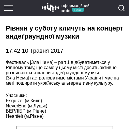
інформаційний
потік
Рівне
Рівнян у суботу кличуть на концерт
андеґраундної музики
17:42 10 Травня 2017
Фестиваль [Зла Нема] – part 1 відбуватиметься у
Рівному тому, що саме у цьому місті досить активно
розвиваються жанри андеґраундної музики.
[Зла Нема] гастролюватиме містами України і має на
меті поширити українську альтернативну культуру.
Учасники:
Esquizet (м.Киїів)
NeverEnd (м.Луцьк)
ВЕРЛІБР (м.Рівне)
Heartfelt (м.Рівне).