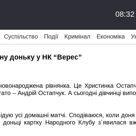
08:32
Суспільство
Події
Кримінал
Економіка
У
ну доньку у НК “Верес”
овонароджена рівнянка. Це Христинка Остапчу
тато – Андрій Остапчук. А сьогодні дівчинці вип
відую усі домашні матчі. Сподіваюся, коли доня
 доньці картку Народного Клубу з`явилася 