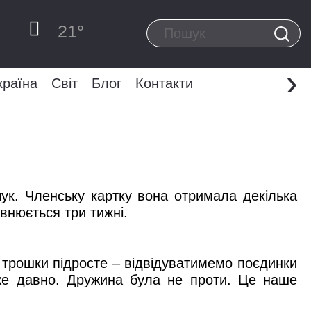
21
°
›
країна
Світ
Блог
Контакти
к. Членську картку вона отримала декілька
овнюється три тижні.
 трошки підросте – відвідуватимемо поєдинки
вже давно. Дружина була не проти. Це наше