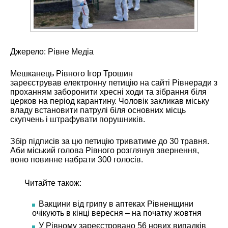
Джерело:
Рівне Медіа
Мешканець Рівного Ігор Трошин
зареєстрував
електронну петицію
на сайті Рівнеради з
проханням заборонити хресні ходи та зібрання біля
церков на період карантину. Чоловік закликав міську
владу встановити патрулі біля основних місць
скупчень і штрафувати порушників.
Збір підписів за цю петицію триватиме до 30 травня.
Аби міський голова Рівного розглянув звернення,
воно повинне набрати 300 голосів.
Читайте також:
Вакцини від грипу в аптеках Рівненщини
очікують в кінці вересня – на початку жовтня
У Рівному зареєстровано 56 нових випадків