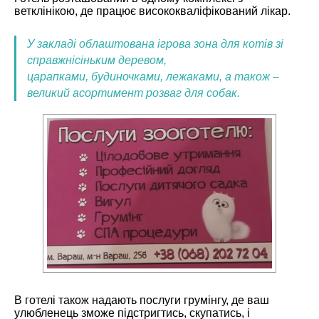
ветклінікою, де працює висококваліфікований лікар.
У закладі облаштована ігрова зона для котів зі
справжнісіньким деревом,
царапками, будиночками, лежаками, а також –
великий асортимент розваг для собак.
В готелі також надають послуги грумінгу, де ваш
улюбленець зможе підстригтись, скупатись, і