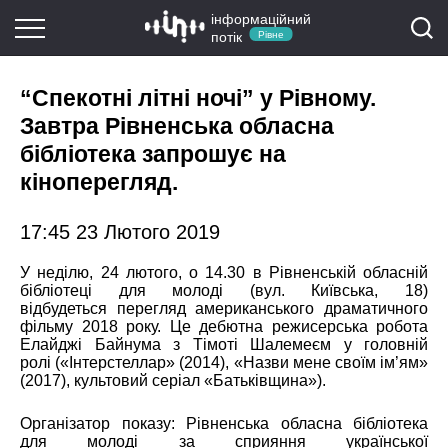
інформаційний
потік
Рівне
“Спекотні літні ночі” у Рівному.
Завтра Рівненська обласна
бібліотека запрошує на
кіноперегляд.
17:45 23 Лютого 2019
У неділю, 24 лютого, о 14.30 в Рівненській обласній
бібліотеці для молоді (вул. Київська, 18)
відбудеться перегляд американського драматичного
фільму 2018 року. Це дебютна режисерська робота
Елайджі Байнума з Тімоті Шалемеєм у головній
ролі («Інтерстеллар» (2014), «Назви мене своїм ім’ям»
(2017), культовий серіал «Батьківщина»).
Організатор показу: Рівненська обласна бібліотека
для молоді за сприяння української