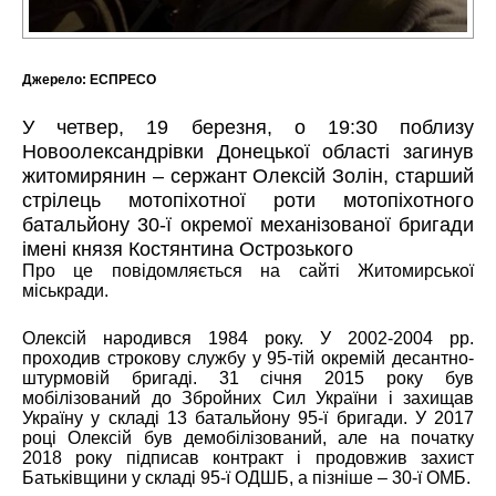
Джерело:
ЕСПРЕСО
У четвер, 19 березня, о 19:30 поблизу
Новоолександрівки Донецької області загинув
житомирянин – сержант Олексій Золін, старший
стрілець мотопіхотної роти мотопіхотного
батальйону 30-ї окремої механізованої бригади
імені князя Костянтина Острозького
Про це повідомляється на сайті Житомирської
міськради.
Олексій народився 1984 року. У 2002-2004 рр.
проходив строкову службу у 95-тій окремій десантно-
штурмовій бригаді. 31 січня 2015 року був
мобілізований до Збройних Сил України і захищав
Україну у складі 13 батальйону 95-ї бригади. У 2017
році Олексій був демобілізований, але на початку
2018 року підписав контракт і продовжив захист
Батьківщини у складі 95-ї ОДШБ, а пізніше – 30-ї ОМБ.