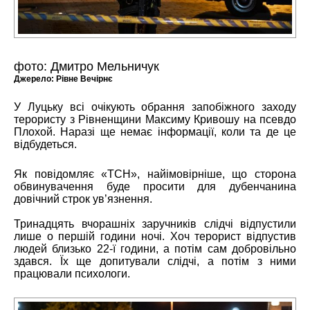
фото: Дмитро Мельничук
Джерело:
Рівне Вечірнє
У Луцьку всі очікують обрання запобіжного заходу
терористу з Рівненщини
Максиму Кривошу
на псевдо
Плохой. Наразі ще немає інформації, коли та де це
відбудеться.
Як повідомляє «ТСН», найімовірніше, що сторона
обвинувачення буде просити для дубенчанина
довічний строк ув’язнення.
Тринадцять вчорашніх заручників слідчі відпустили
лише о першій години ночі. Хоч терорист відпустив
людей близько 22-ї години, а потім сам добровільно
здався. Їх ще допитували слідчі, а потім з ними
працювали психологи.