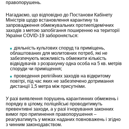
правопорушень.
Нагадаємо, що відповідно до Постанови Кабінету
Міністрів щодо встановлення карантину та
запровадження обмежувальних протиепідемічних
заходів з метою запобігання поширенню на території
України COVID-19 забороняється:
діяльність культових споруд та приміщень,
облаштованих для молитовних потреб, які не
забезпечують можливість обмежити кількість
відвідувачів з розрахунку одна особа на 5 кв. метрів
споруди чи приміщення;
проведення релігійних заходів на відкритому
повітрі, під час яких не забезпечено дотримання
дистанції 1,5 метра між присутніми.
У разі виявлення порушень карантинних обмежень і
порядку в цілому, поліцейські проводитимуть
превентивні заходи, а у разі ігнорування законних
вимог про припинення правопорушення –
реагуватимуть у межах наданих повноважень і згідно
з чинним законодавством.