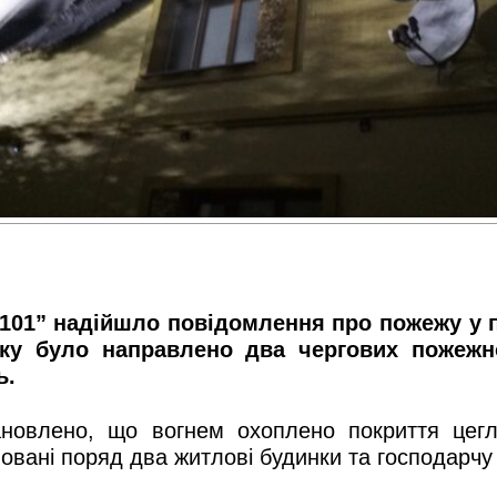
 “101” надійшло повідомлення про пожежу у 
ику було направлено два чергових пожежно
ь.
ановлено, що
вогнем охоплено покриття цегл
овані поряд два житлові будинки та господарчу