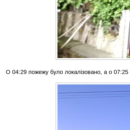
О 04:29 пожежу було локалізовано, а о 07:25