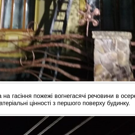
на гасіння пожежі вогнегасячі речовини в осер
атеріальні цінності з першого поверху будинку.